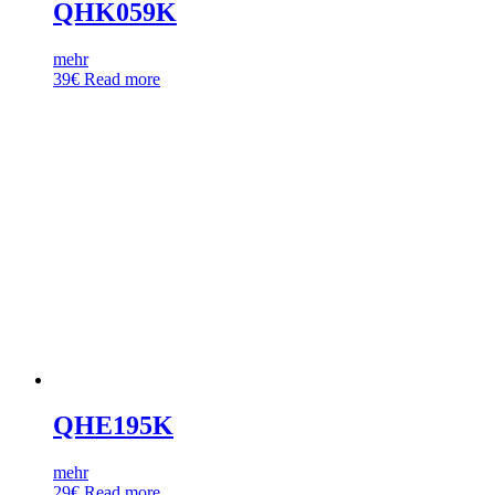
QHK059K
mehr
39
€
Read more
QHE195K
mehr
29
€
Read more