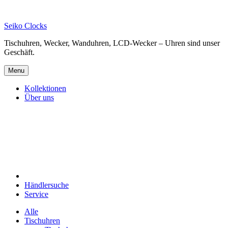
Skip
to
Seiko Clocks
content
Tischuhren, Wecker, Wanduhren, LCD-Wecker – Uhren sind unser
Geschäft.
Menu
Kollektionen
Über uns
Händlersuche
Service
Alle
Tischuhren