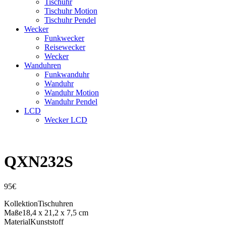
Tischuhr
Tischuhr Motion
Tischuhr Pendel
Wecker
Funkwecker
Reisewecker
Wecker
Wanduhren
Funkwanduhr
Wanduhr
Wanduhr Motion
Wanduhr Pendel
LCD
Wecker LCD
QXN232S
95
€
Kollektion
Tischuhren
Maße
18,4 x 21,2 x 7,5 cm
Material
Kunststoff