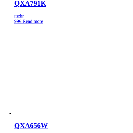
QXA791K
mehr
99
€
Read more
QXA656W