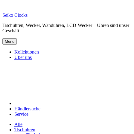
Skip
to
Seiko Clocks
content
Tischuhren, Wecker, Wanduhren, LCD-Wecker – Uhren sind unser
Geschäft.
Menu
Kollektionen
Über uns
Händlersuche
Service
Alle
Tischuhren