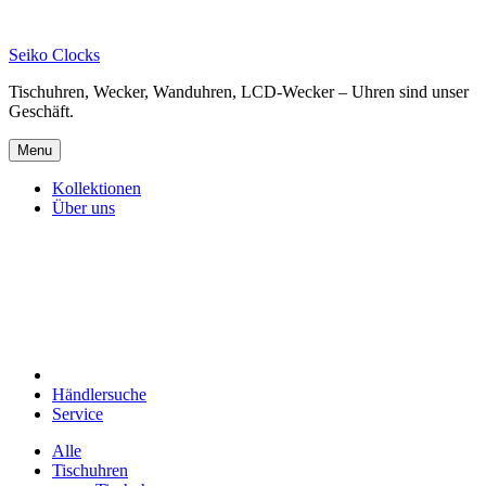
Skip
to
Seiko Clocks
content
Tischuhren, Wecker, Wanduhren, LCD-Wecker – Uhren sind unser
Geschäft.
Menu
Kollektionen
Über uns
Händlersuche
Service
Alle
Tischuhren