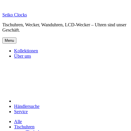
Skip
to
Seiko Clocks
content
Tischuhren, Wecker, Wanduhren, LCD-Wecker – Uhren sind unser
Geschäft.
Menu
Kollektionen
Über uns
Händlersuche
Service
Alle
Tischuhren