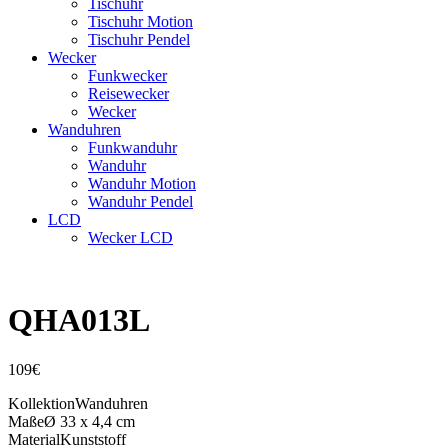
Tischuhr
Tischuhr Motion
Tischuhr Pendel
Wecker
Funkwecker
Reisewecker
Wecker
Wanduhren
Funkwanduhr
Wanduhr
Wanduhr Motion
Wanduhr Pendel
LCD
Wecker LCD
QHA013L
109
€
Kollektion
Wanduhren
Maße
Ø 33 x 4,4 cm
Material
Kunststoff