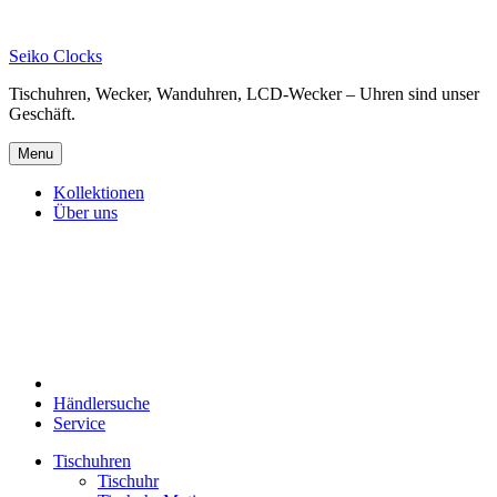
Skip
to
Seiko Clocks
content
Tischuhren, Wecker, Wanduhren, LCD-Wecker – Uhren sind unser
Geschäft.
Menu
Kollektionen
Über uns
Händlersuche
Service
Tischuhren
Tischuhr