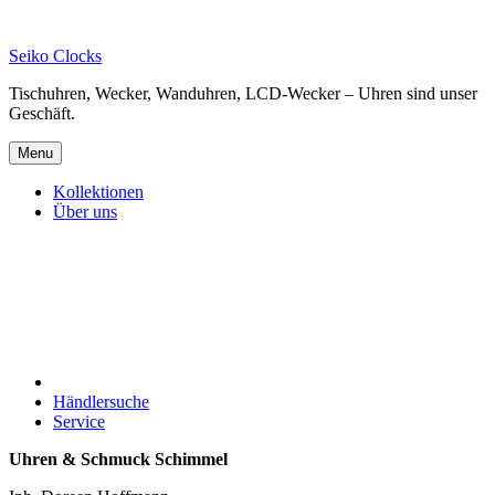
Skip
to
Seiko Clocks
content
Tischuhren, Wecker, Wanduhren, LCD-Wecker – Uhren sind unser
Geschäft.
Menu
Kollektionen
Über uns
Händlersuche
Service
Uhren & Schmuck Schimmel