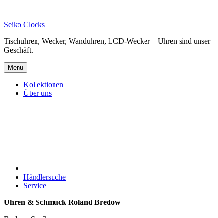
Skip
to
Seiko Clocks
content
Tischuhren, Wecker, Wanduhren, LCD-Wecker – Uhren sind unser
Geschäft.
Menu
Kollektionen
Über uns
Händlersuche
Service
Uhren & Schmuck Roland Bredow