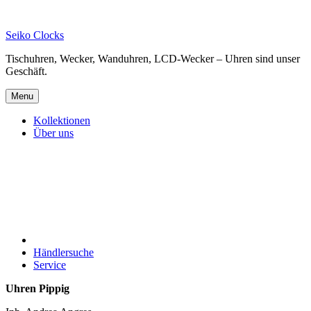
Skip
to
Seiko Clocks
content
Tischuhren, Wecker, Wanduhren, LCD-Wecker – Uhren sind unser
Geschäft.
Menu
Kollektionen
Über uns
Händlersuche
Service
Uhren Pippig