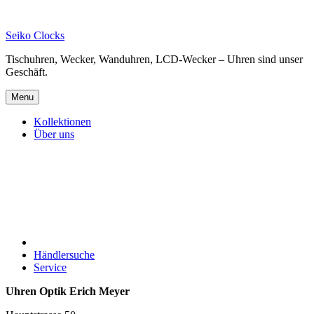
Skip
to
Seiko Clocks
content
Tischuhren, Wecker, Wanduhren, LCD-Wecker – Uhren sind unser
Geschäft.
Menu
Kollektionen
Über uns
Händlersuche
Service
Uhren Optik Erich Meyer