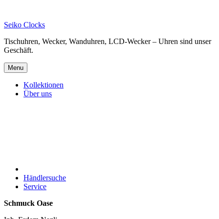
Skip
to
Seiko Clocks
content
Tischuhren, Wecker, Wanduhren, LCD-Wecker – Uhren sind unser
Geschäft.
Menu
Kollektionen
Über uns
Händlersuche
Service
Schmuck Oase