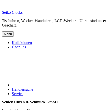
Skip
to
Seiko Clocks
content
Tischuhren, Wecker, Wanduhren, LCD-Wecker – Uhren sind unser
Geschäft.
Menu
Kollektionen
Über uns
Händlersuche
Service
Schick Uhren & Schmuck GmbH