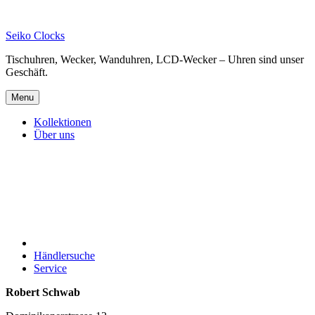
Skip
to
Seiko Clocks
content
Tischuhren, Wecker, Wanduhren, LCD-Wecker – Uhren sind unser
Geschäft.
Menu
Kollektionen
Über uns
Händlersuche
Service
Robert Schwab