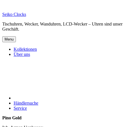
Skip
to
Seiko Clocks
content
Tischuhren, Wecker, Wanduhren, LCD-Wecker – Uhren sind unser
Geschäft.
Menu
Kollektionen
Über uns
Händlersuche
Service
Pino Gold