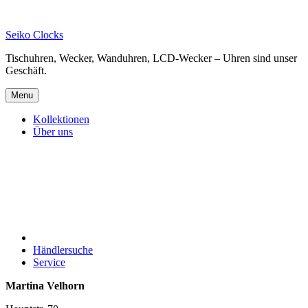
Skip
to
Seiko Clocks
content
Tischuhren, Wecker, Wanduhren, LCD-Wecker – Uhren sind unser
Geschäft.
Menu
Kollektionen
Über uns
Händlersuche
Service
Martina Velhorn