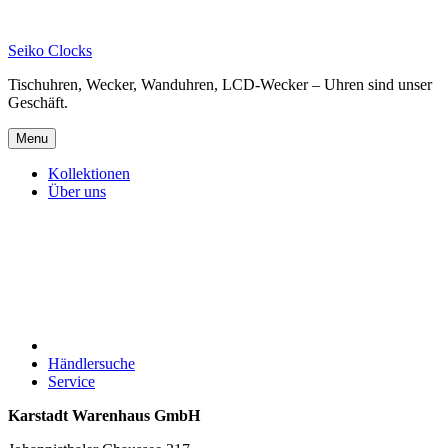
Skip
to
Seiko Clocks
content
Tischuhren, Wecker, Wanduhren, LCD-Wecker – Uhren sind unser
Geschäft.
Menu
Kollektionen
Über uns
Händlersuche
Service
Karstadt Warenhaus GmbH