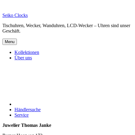
Skip
to
Seiko Clocks
content
Tischuhren, Wecker, Wanduhren, LCD-Wecker – Uhren sind unser
Geschäft.
Menu
Kollektionen
Über uns
Händlersuche
Service
Juwelier Thomas Janke