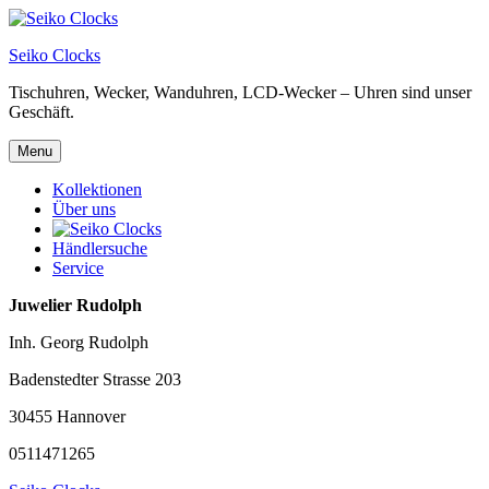
Skip
to
Seiko Clocks
content
Tischuhren, Wecker, Wanduhren, LCD-Wecker – Uhren sind unser
Geschäft.
Menu
Kollektionen
Über uns
Händlersuche
Service
Juwelier Rudolph
Inh. Georg Rudolph
Badenstedter Strasse 203
30455 Hannover
0511471265