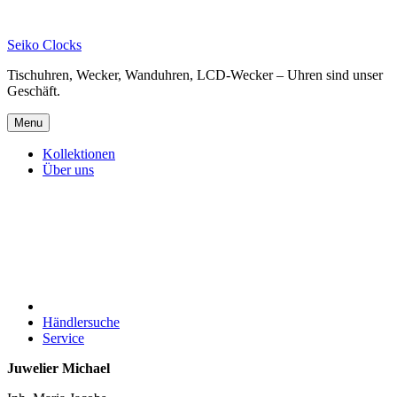
Skip
to
Seiko Clocks
content
Tischuhren, Wecker, Wanduhren, LCD-Wecker – Uhren sind unser
Geschäft.
Menu
Kollektionen
Über uns
Händlersuche
Service
Juwelier Michael