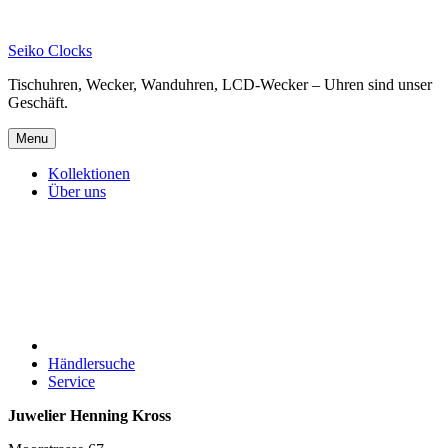
Skip
to
Seiko Clocks
content
Tischuhren, Wecker, Wanduhren, LCD-Wecker – Uhren sind unser
Geschäft.
Menu
Kollektionen
Über uns
Händlersuche
Service
Juwelier Henning Kross