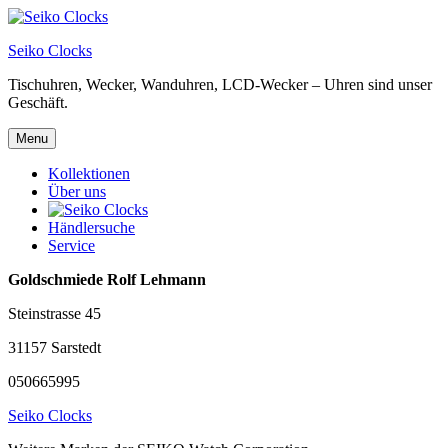
Skip
to
Seiko Clocks
content
Tischuhren, Wecker, Wanduhren, LCD-Wecker – Uhren sind unser
Geschäft.
Menu
Kollektionen
Über uns
Händlersuche
Service
Goldschmiede Rolf Lehmann
Steinstrasse 45
31157 Sarstedt
050665995
Seiko Clocks