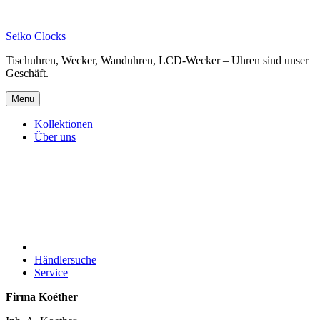
Skip
to
Seiko Clocks
content
Tischuhren, Wecker, Wanduhren, LCD-Wecker – Uhren sind unser
Geschäft.
Menu
Kollektionen
Über uns
Händlersuche
Service
Firma Koéther