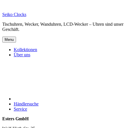
Skip
to
Seiko Clocks
content
Tischuhren, Wecker, Wanduhren, LCD-Wecker – Uhren sind unser
Geschäft.
Menu
Kollektionen
Über uns
Händlersuche
Service
Esters GmbH