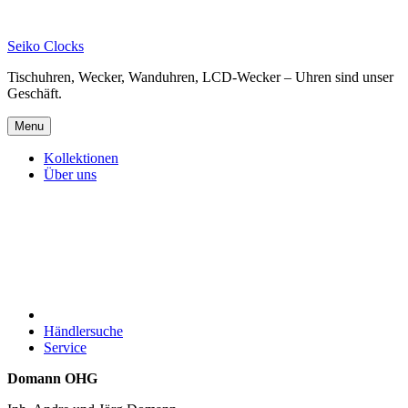
Skip
to
Seiko Clocks
content
Tischuhren, Wecker, Wanduhren, LCD-Wecker – Uhren sind unser
Geschäft.
Menu
Kollektionen
Über uns
Händlersuche
Service
Domann OHG