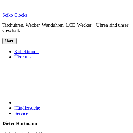
Skip
to
Seiko Clocks
content
Tischuhren, Wecker, Wanduhren, LCD-Wecker – Uhren sind unser
Geschäft.
Menu
Kollektionen
Über uns
Händlersuche
Service
Dieter Hartmann