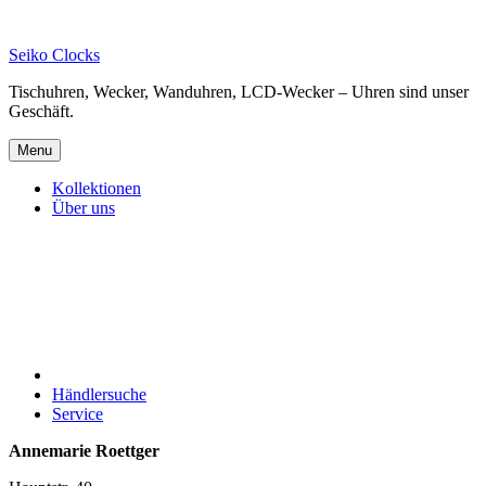
Skip
to
Seiko Clocks
content
Tischuhren, Wecker, Wanduhren, LCD-Wecker – Uhren sind unser
Geschäft.
Menu
Kollektionen
Über uns
Händlersuche
Service
Annemarie Roettger